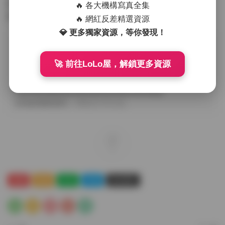
面，這套合集絕對值得一觀。每一張圖片都是一次視覺的盛
🔥 各大機構寫真全集
宴，每一個視頻都是一次情感的共鳴。
🔥 網紅反差精選資源
💎 更多獨家資源，等你發現！
原文鏈接：
https://cecmpa.com/%e3%80%90%e5%b2%9b%e9%81%8
🚀 前往LoLo屋，解鎖更多資源
7%e3%80%91%e6%8a%96%e9%9f%b3%e5%85%b3%e5%
85%b3%e9%9b%8e%e9%b8%a0%e5%86%99%e7%9c%9f
%e5%90%88%e9%9b%86%e3%80%90466p-
4v%e3%80%91/
，轉載請注明出處。
0
絲襪
島遇
抖音
美腿
黃金專區