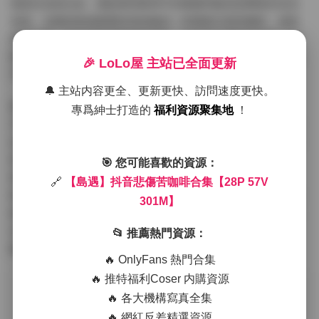
慢推近或是拉遠，捕捉模特眼神中的微微閃躲或是嘴角的淡淡
弧度。這種節奏感讓整段視頻像是一杯慢慢冷卻的咖啡，溫度
慢慢下降，卻仍然留着最初的香氣。特别是在幾段特寫裏，咖
啡杯的蒸汽被慢動作捕捉到，像是時間被拉伸的絲線，觀者幾
🎉 LoLo屋 主站已全面更新
乎能聞到那股淡淡的苦香與甜味交織的氣味。
🔔 主站内容更全、更新更快、訪問速度更快。
整體來看，這套素材不僅僅是一組簡單的寫真或短視頻合集，
專爲紳士打造的
福利資源聚集地
！
它更像是一種情緒的具象化。島遇通過光影、服裝、鏡頭節奏
以及細膩的場景布置，把那種隐藏在日常裏的悲傷與溫柔表達
得淋漓盡緻。觀者在欣賞時，不隻是看到一張張漂亮的畫面，
🎯 您可能喜歡的資源：
更是伴随着那杯苦咖啡的餘溫，感受到一種被輕輕喚醒的共
🔗
【島遇】抖音悲傷苦咖啡合集【28P 57V
鳴。這種細緻的情感渲染，正是這組素材在衆多同類内容中脫
301M】
穎而出的原因。無論是作爲創作素材還是單純欣賞，都能讓人
在忙碌的生活中停下腳步，靜靜品味那份屬于島遇的獨特氛
📂 推薦熱門資源：
圍。
🔥 OnlyFans 熱門合集
🔥 推特福利Coser 内購資源
原文鏈接：
🔥 各大機構寫真全集
https://cecmpa.com/%e5%b2%9b%e9%81%87-
🔥 網紅反差精選資源