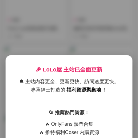
島遇
島遇
Pyon Lay寫真資源打包獲取
趣島抖音折耳根拌飯nana寫
44套16G持續補充
真視頻合集打包下載 7圖21視
1周前
1周前
頻
🎉 LoLo屋 主站已全面更新
🔔 主站内容更全、更新更快、訪問速度更快。
島遇
島遇
專爲紳士打造的
福利資源聚集地
！
小澤由美子抖音寫真合集27圖
島遇張洛洛寫真合集資源打包
39視頻打包下載
564張圖片36個視頻
1周前
1周前
📂 推薦熱門資源：
🔥 OnlyFans 熱門合集
🔥 推特福利Coser 内購資源