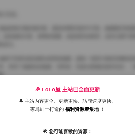
 77V】
無論是複古風的連衣裙，還是休閑舒适的牛仔裝，她都能完美駕
，如海邊的日落、林間的晨霧，或是城市的夜景，這些元素不僅
富多元。
她善于利用光影的變化來營造氛圍，讓每一張照片都有其獨特的
來，照亮了她微笑的臉龐；有時候，則是在夜晚的城市街頭，一
覺。
養。她經常會在社交媒體上分享自己的生活點滴，無論是讀書筆
🎉 LoLo屋 主站已全面更新
生活的熱愛。這種積極向上的人生态度，也是她能夠吸引大量粉
🔔 主站内容更全、更新更快、訪問速度更快。
專爲紳士打造的
福利資源聚集地
！
圖片，更是一種生活态度的體現。通過這些照片，我們看到了一
一份靈感，不妨跟随布羅莉的腳步，一起去探索更多未知的美好
🎯 您可能喜歡的資源：