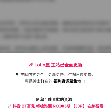
的花草間，背景往往是淡雅的牆面、藤蔓或者是簡約的木質家具
甯靜的氛圍。光線的處理尤爲細膩，側光或逆光被用來勾勒出她
，讓整張照片充滿了層次感。
多面表現：有時坐在藤椅上低頭看書，手指輕輕翻動頁面，眼神帶
襯，嘴角帶着淡淡的笑意；也有她在草地上奔跑的瞬間，裙擺随
一個小故事，捕捉到了她在特定情境下的自然流露。
🎉 LoLo屋 主站已全面更新
輕糖樂園一貫的柔和基調，但在細節上更加考究。服裝的材質選
🔔 主站内容更全、更新更快、訪問速度更快。
在燈光下會産生不同的反射效果，使得畫面既有柔美的質感，又
專爲紳士打造的
福利資源聚集地
！
的襯托，她的溫柔與略帶俏皮的性格被恰到好處地呈現出來。
視覺上的享受，更是一種情感上的共鳴。圖片中的每一個瞬間都
🎯 您可能喜歡的資源：
在欣賞的過程中不自覺地放慢節奏，沉浸在那種輕柔的氛圍裏。
🔗
抖音 BT富兒 輕糖樂園 NO.003期 【30P】 在線觀看