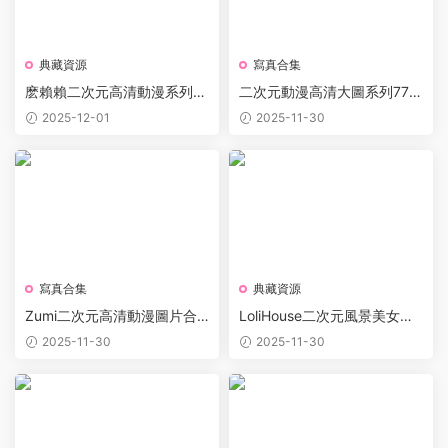
典藏資源
寫真合集
麽賴賴二次元高清動漫系列圖
二次元動漫高清大圖系列770
集下載 790P 8GB
0P 59GB圖片合集打包下載
2025-12-01
2025-11-30
寫真合集
典藏資源
Zumi二次元高清動漫圖片合
LoliHouse二次元風景美女動
集6366P 22.6GB打包下載
漫壁紙合集下載10170P 35G
2025-11-30
2025-11-30
B