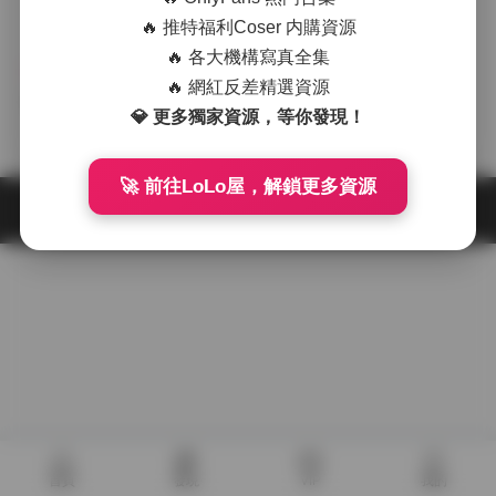
🔥 推特福利Coser 内購資源
🔥 各大機構寫真全集
寫真合集
機構寫真
🔥 網紅反差精選資源
兔崽baby兔醬作品合集高清
兔崽baby兔醬寫真作品合集
💎 更多獨家資源，等你發現！
圖片視頻資源持續更新
持續更新
2025-12-13
2025-11-03
🚀 前往LoLo屋，解鎖更多資源
首頁
發現
VIP
我的