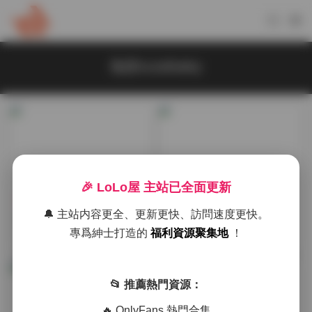
兔崽tuzaibaby
🎉 LoLo屋 主站已全面更新
國模系列
國模系列
🔔 主站内容更全、更新更快、訪問速度更快。
兔崽baby(兔醬) 作品打包下
兔崽baby寫真合集272V持續
專爲紳士打造的
福利資源聚集地
！
載 272v 56.2G 持續更新
更新
2周前
2026-01-09
📂 推薦熱門資源：
🔥 OnlyFans 熱門合集