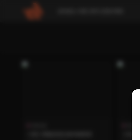
請到後台 外觀-菜單 設置此導航
寫真合集
島遇
小桃小壞貓資源合集持續更新
小桃(