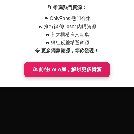
1-27
349
📂 推薦熱門資源：
🔥 OnlyFans 熱門合集
🔥 推特福利Coser 内購資源
🔥 各大機構寫真全集
🔥 網紅反差精選資源
💎 更多獨家資源，等你發現！
🚀 前往LoLo屋，解鎖更多資源