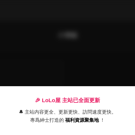
小壞貓
🎉 LoLo屋 主站已全面更新
🔔 主站内容更全、更新更快、訪問速度更快。
專爲紳士打造的
福利資源聚集地
！
小壞貓)寫真合集 持續更新中