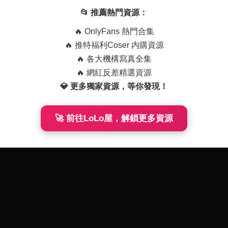
29套精選
1-27
317
📂 推薦熱門資源：
🔥 OnlyFans 熱門合集
🔥 推特福利Coser 内購資源
🔥 各大機構寫真全集
🔥 網紅反差精選資源
💎 更多獨家資源，等你發現！
🚀 前往LoLo屋，解鎖更多資源