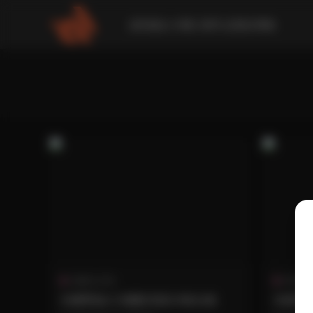
請到後台 外觀-菜單 設置此導航
古風 & COS
抖音反
米娜學姐(小酒醬)寫真29套合集
米娜學