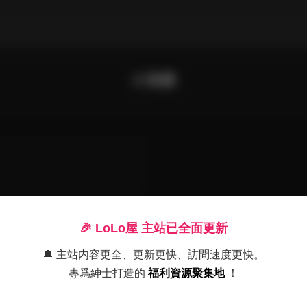
小酒醬
🎉 LoLo屋 主站已全面更新
🔔 主站内容更全、更新更快、訪問速度更快。
專爲紳士打造的
福利資源聚集地
！
差
姐寫真合集 小酒醬高清寫真