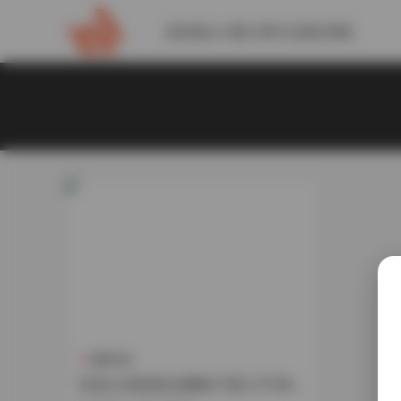
請到後台 外觀-菜單 設置此導航
機構寫真
弦音sic寫真美女圖集27套2.07GB合