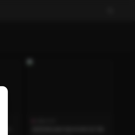
古風 & COS
40GB
蛋蛋寫真合集55套40GB打包下載