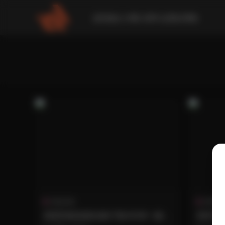
請到後台 外觀-菜單 設置此導航
寫真合集
典藏資
蛋蛋寫真資源合集57套40GB一鍵下
蛋蛋寫真