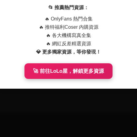
資源
01-19
166
2025-12-16
250
📂 推薦熱門資源：
🔥 OnlyFans 熱門合集
🔥 推特福利Coser 内購資源
🔥 各大機構寫真全集
🔥 網紅反差精選資源
💎 更多獨家資源，等你發現！
🚀 前往LoLo屋，解鎖更多資源