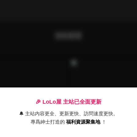
您的蛋蛋
🎉 LoLo屋 主站已全面更新
🔔 主站内容更全、更新更快、訪問速度更快。
專爲紳士打造的
福利資源聚集地
！
源
寫真合集
合集56套下載 40GB資源
蛋蛋寫真合集55套打包下載 