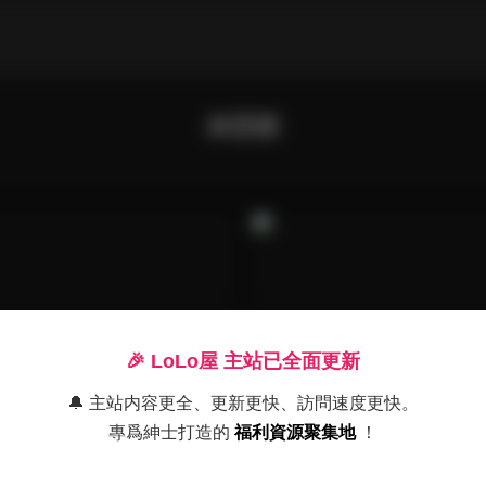
林星闌
🎉 LoLo屋 主站已全面更新
🔔 主站内容更全、更新更快、訪問速度更快。
專爲紳士打造的
福利資源聚集地
！
真
典藏資源
内部私購3套無水印寫真合集
林星闌無水印寫真套圖合集 3