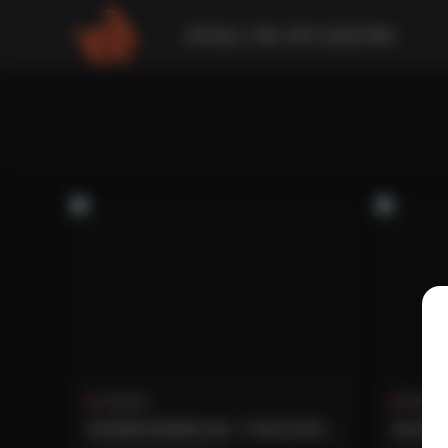
請到後台 外觀-菜單 設置此導航
典藏資源
機構寫
林星闌寫真圖庫合集 174套高清寫真
林星闌