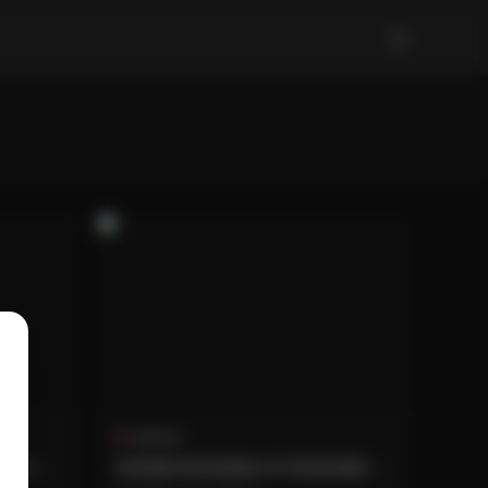
典藏資源
套1.4G
林星闌内部私購無水印寫真套圖2套