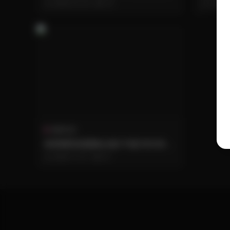
180GB資源包
1.4GB
2026-03-05
172
2026-
機構寫真
林星闌寫真圖集合集174套180GB打
包下載
2025-11-27
311