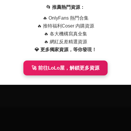
B
01-12
23
2025-12-11
436
📂 推薦熱門資源：
🔥 OnlyFans 熱門合集
🔥 推特福利Coser 内購資源
🔥 各大機構寫真全集
🔥 網紅反差精選資源
💎 更多獨家資源，等你發現！
🚀 前往LoLo屋，解鎖更多資源