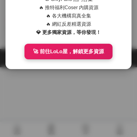
🔥 推特福利Coser 内購資源
🔥 各大機構寫真全集
古風 & COS
🔥 網紅反差精選資源
清妙寫真集：8套内部私購無
💎 更多獨家資源，等你發現！
水印高清圖 12GB大容量
2025-11-03
🚀 前往LoLo屋，解鎖更多資源
首頁
發現
VIP
我的