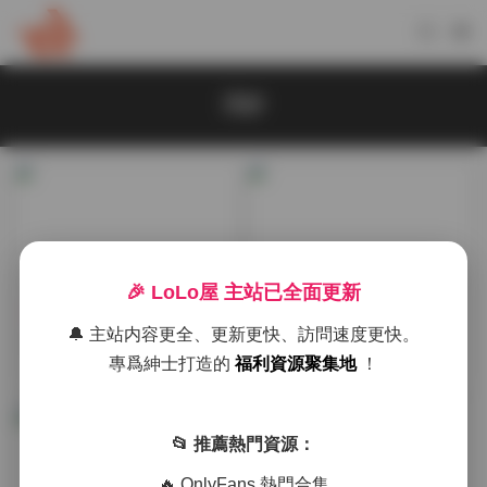
清妙
🎉 LoLo屋 主站已全面更新
機構寫真
抖音反差
🔔 主站内容更全、更新更快、訪問速度更快。
清妙無水印私房寫真10套合集
清妙無水印私購寫真合集 9套
專爲紳士打造的
福利資源聚集地
！
13GB
高清圖 12GB
2026-01-10
2025-12-15
📂 推薦熱門資源：
🔥 OnlyFans 熱門合集