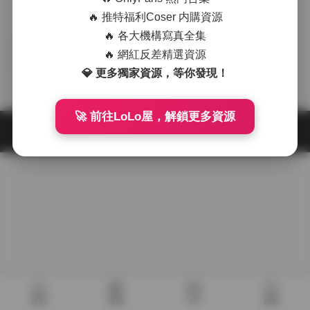
🔥 推特福利Coser 内購資源
🔥 各大機構寫真全集
寫真合集
🔥 網紅反差精選資源
草莓味奈奈兔寫真合集 23套
💎 更多獨家資源，等你發現！
6.30GB下載
2025-11-03
🚀 前往LoLo屋，解鎖更多資源
首頁
發現
VIP
我的