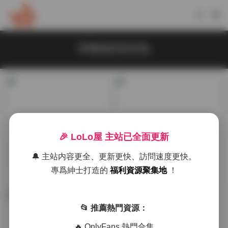
草莓味的奈奈兔
🎉 LoLo屋 主站已全面更新
典藏資源
古風 & COS
🔔 主站内容更全、更新更快、訪問速度更快。
草莓味的奈奈兔寫真合集23
奈奈兔草莓味寫真合集[23套
專爲紳士打造的
福利資源聚集地
！
套6.3GB下載
6.30GB]下載
2026-01-24
2025-12-24
📂 推薦熱門資源：
🔥 OnlyFans 熱門合集