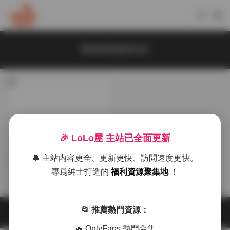
BelleDelphine
🎉 LoLo屋 主站已全面更新
島遇
🔔 主站内容更全、更新更快、訪問速度更快。
Belle Delphine 5760P 寫真
專爲紳士打造的
福利資源聚集地
！
圖集 11.1GB 打包資源
2025-11-30
📂 推薦熱門資源：
🔥 OnlyFans 熱門合集