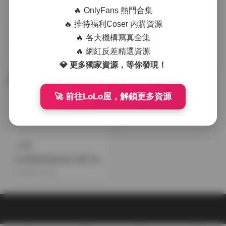
🔥 OnlyFans 熱門合集
🔥 推特福利Coser 内購資源
機構寫真
福利姬合集
🔥 各大機構寫真全集
Cien恩恩14套寫真合集
Cien恩恩寫真圖集13套打包
🔥 網紅反差精選資源
下載900MB資源合集
2026-01-10
2025-12-22
💎 更多獨家資源，等你發現！
🚀 前往LoLo屋，解鎖更多資源
島遇
Cien恩恩寫真合集13套打包
下載 900MB資源
2025-11-03