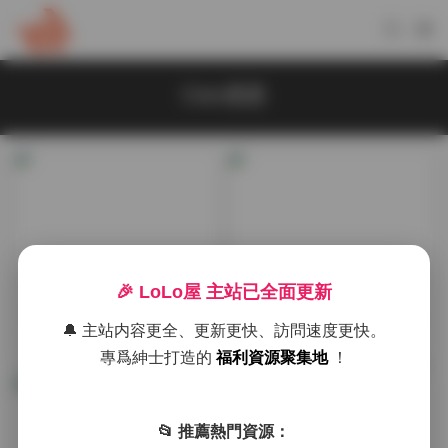
Cien恩恩
典藏資源
典藏資源
🎉 LoLo屋 主站已全面更新
Cien恩恩18套寫真圖集1.5GB
Cien恩恩15套寫真合集下載
🔔 主站内容更全、更新更快、訪問速度更快。
資源合集下載
（960MB）
1周前
2026-01-31
專爲紳士打造的
福利資源聚集地
！
📂 推薦熱門資源：