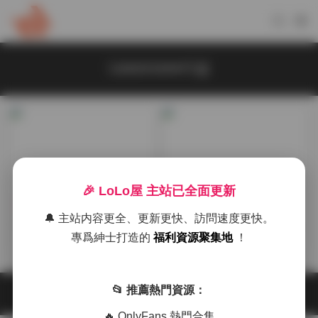
Leesnoww이설
🎉 LoLo屋 主站已全面更新
抖音反差
古風 & COS
🔔 主站内容更全、更新更快、訪問速度更快。
Leesnoww이설50套寫真合
Leesnoww이설寫真合集50
專爲紳士打造的
福利資源聚集地
！
集下載（24GB）
套打包下載 24GB資源
2026-02-01
2025-11-27
📂 推薦熱門資源：
🔥 OnlyFans 熱門合集