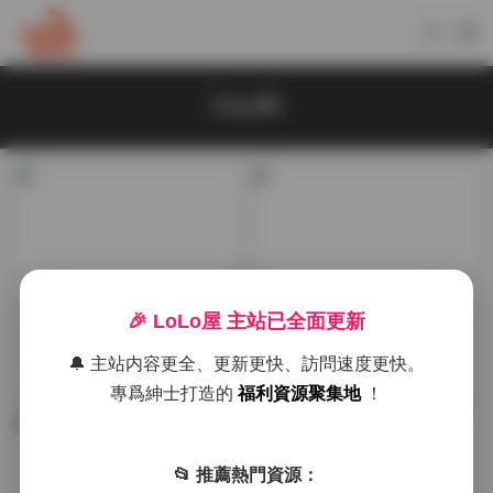
Zaya秋
國模系列
典藏資源
🎉 LoLo屋 主站已全面更新
Zaya秋寫真合集11套下載
Zaya秋寫真資源庫：11套高
🔔 主站内容更全、更新更快、訪問速度更快。
（4.24GB持續更新）
清作品合集 4.24GB大容量持
2026-01-20
2025-12-15
續更新
專爲紳士打造的
福利資源聚集地
！
📂 推薦熱門資源：