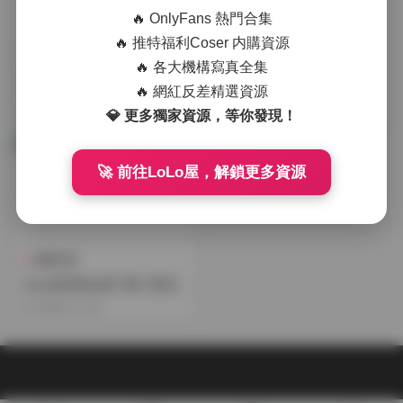
🔥 OnlyFans 熱門合集
🔥 推特福利Coser 内購資源
機構寫真
島遇
🔥 各大機構寫真全集
Zaya秋寫真合集 11套高清寫
Zaya秋寫真合集 10套4.17GB
🔥 網紅反差精選資源
真4.24GB持續更新
持續更新資源
2025-11-19
2025-11-06
💎 更多獨家資源，等你發現！
🚀 前往LoLo屋，解鎖更多資源
機構寫真
Zaya秋寫真合集下載 7套高
清寫真 2.5GB
2025-11-03